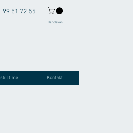
99 51 72 55
Handlekurv
still time
Kontakt
ke