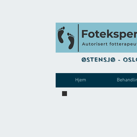
Østensjø - Osl
Hjem
Behandli
Julegave - ferdig innpakket
Kombinert hånd/fotkrem, peelingkrem
og Pimpsten til kr 450,- pakket inne i
pen gaveeske. Sendes fraktfritt til alle
som bestiller gavekort Fotterapi.