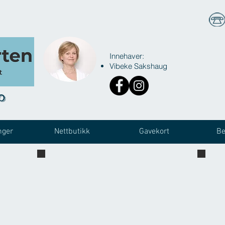
Innehaver:
Vibeke Sakshaug
o
nger
Nettbutikk
Gavekort
Be
Fotterapi
Vibe
Vibeke utfører
en
fotbehandling