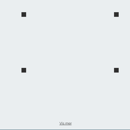
foteksperten
Olse
Inne i salongen
Inne
Vis mer