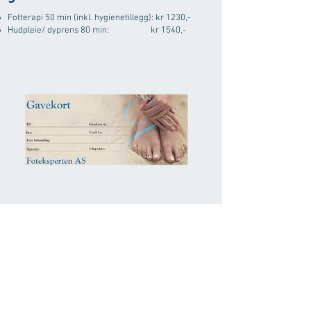
Fotterapi 50 min (inkl. hygienetillegg): kr 1230,-
Hudpleie/ dyprens 80 min: kr 1540,-
GAVEKORT - Fotterapi 50 min
GAVEKORT - Hudpleie/ d
80 min
Pris
1 230,00 kr
Pris
1 540,00 kr
Handle: