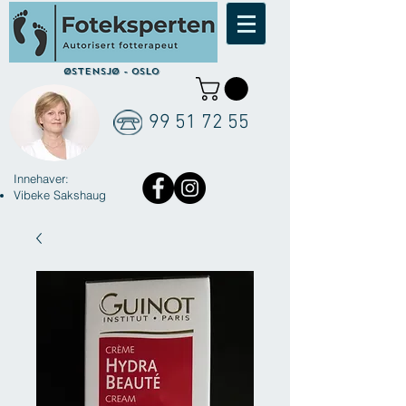
Østensjø - Oslo
99 51 72 55
Innehaver:
Vibeke Sakshaug