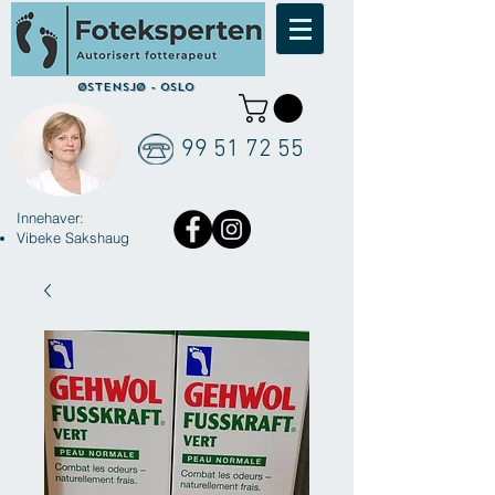
Østensjø - Oslo
99 51 72 55
Innehaver:
Vibeke Sakshaug