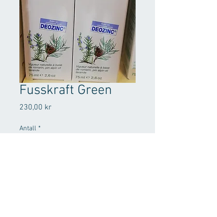
Fusskraft Green
Pris
230,00 kr
Antall
*
Legg til i handlekurv
Pålitelige desinfiserende 
virkemidler som DEOZINC hindrer 