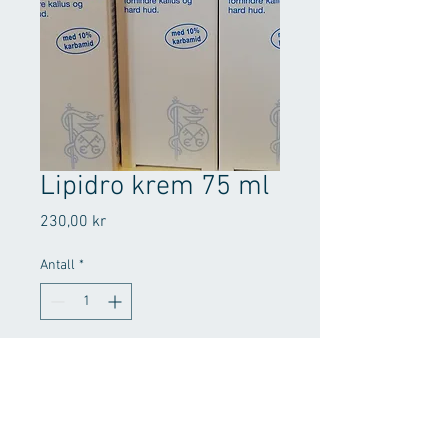
Lipidro krem 75 ml
Pris
230,00 kr
Antall
*
Legg til i handlekurv
Havtornolje og avocadoolje 
inneholder umettede fettsyrer som 