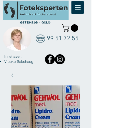
Østensjø - Oslo
99 51 72 55
Innehaver:
Vibeke Sakshaug